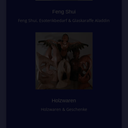
Personenbezogene Daten sind alle Informationen, die sich auf
eine identifizierte oder identifizierbare natürliche Person (im
Feng Shui
Folgenden "betroffene Person") beziehen. Als identifizierbar wird
Feng Shui, Esoterikbedarf & Glaskaraffe Aladdin
eine natürliche Person angesehen, die direkt oder indirekt,
insbesondere mittels Zuordnung zu einer Kennung wie einem
Namen, zu einer Kennnummer, zu Standortdaten, zu einer
Online-Kennung oder zu einem oder mehreren besonderen
Merkmalen, die Ausdruck der physischen, physiologischen,
genetischen, psychischen, wirtschaftlichen, kulturellen oder
sozialen Identität dieser natürlichen Person sind, identifiziert
werden kann.
b) betroffene Person
Betroffene Person ist jede identifizierte oder identifizierbare
natürliche Person, deren personenbezogene Daten von dem für
die Verarbeitung Verantwortlichen verarbeitet werden.
Holzwaren
c) Verarbeitung
Holzwaren & Geschenke
Verarbeitung ist jeder mit oder ohne Hilfe automatisierter
Verfahren ausgeführte Vorgang oder jede solche Vorgangsreihe
im Zusammenhang mit personenbezogenen Daten wie das