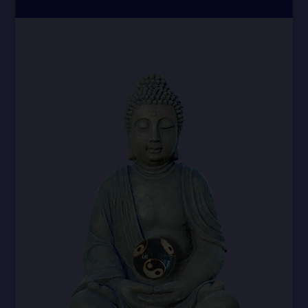
Erheben, das Erfassen, die Organisation, das Ordnen, die
Speicherung, die Anpassung oder Veränderung, das Auslesen,
das Abfragen, die Verwendung, die Offenlegung durch
Übermittlung, Verbreitung oder eine andere Form der
Bereitstellung, den Abgleich oder die Verknüpfung, die
Einschränkung, das Löschen oder die Vernichtung.
d) Einschränkung der Verarbeitung
Einschränkung der Verarbeitung ist die Markierung
gespeicherter personenbezogener Daten mit dem Ziel, ihre
künftige Verarbeitung einzuschränken.
e) Profiling
Profiling ist jede Art der automatisierten Verarbeitung
personenbezogener Daten, die darin besteht, dass diese
personenbezogenen Daten verwendet werden, um bestimmte
persönliche Aspekte, die sich auf eine natürliche Person
beziehen, zu bewerten, insbesondere, um Aspekte bezüglich
Arbeitsleistung, wirtschaftlicher Lage, Gesundheit, persönlicher
Vorlieben, Interessen, Zuverlässigkeit, Verhalten, Aufenthaltsort