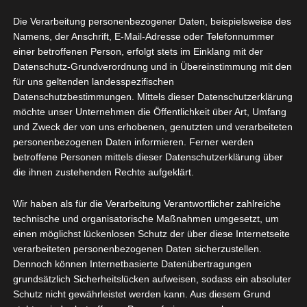
Unabhäniger Wassertester.
Die Verarbeitung personenbezogener Daten, beispielsweise des
Wenn auch Sie mehr über reines
Namens, der Anschrift, E-Mail-Adresse oder Telefonnummer
Hochgebirgsquellwasser für zu Hause wissen wollen,
einer betroffenen Person, erfolgt stets im Einklang mit der
Datenschutz-Grundverordnung und in Übereinstimmung mit den
so fordern Sie einen Gratis Trinkwassertest an, den
für uns geltenden landesspezifischen
Wasser hat im Körper rein Transport &
Datenschutzbestimmungen. Mittels dieser Datenschutzerklärung
Reinigungsfunktion. (Entgiften & Entschlacken).
möchte unser Unternehmen die Öffentlichkeit über Art, Umfang
und Zweck der von uns erhobenen, genutzten und verarbeiteten
Über uns
personenbezogenen Daten informieren. Ferner werden
betroffene Personen mittels dieser Datenschutzerklärung über
die ihnen zustehenden Rechte aufgeklärt.
Wir haben als für die Verarbeitung Verantwortlicher zahlreiche
technische und organisatorische Maßnahmen umgesetzt, um
einen möglichst lückenlosen Schutz der über diese Internetseite
verarbeiteten personenbezogenen Daten sicherzustellen.
Dennoch können Internetbasierte Datenübertragungen
grundsätzlich Sicherheitslücken aufweisen, sodass ein absoluter
Schutz nicht gewährleistet werden kann. Aus diesem Grund