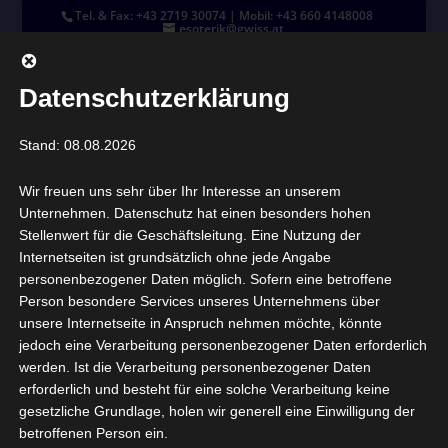
Tel. & Fax: +43 2719 30074 | Mobil: +43 660 4148008
esoterik@gwiss.at
Datenschutzerklärung
Stand: 08.08.2026
Seite wählen
Wir freuen uns sehr über Ihr Interesse an unserem
Unternehmen. Datenschutz hat einen besonders hohen
Stellenwert für die Geschäftsleitung. Eine Nutzung der
Internetseiten ist grundsätzlich ohne jede Angabe
personenbezogener Daten möglich. Sofern eine betroffene
Person besondere Services unseres Unternehmens über
unsere Internetseite in Anspruch nehmen möchte, könnte
jedoch eine Verarbeitung personenbezogener Daten erforderlich
werden. Ist die Verarbeitung personenbezogener Daten
Kristall, Feng-Shui & Esoterik
erforderlich und besteht für eine solche Verarbeitung keine
Großhandel
gesetzliche Grundlage, holen wir generell eine Einwilligung der
betroffenen Person ein.
Leopold Karl Gwiß ist seit 15 Jahren,