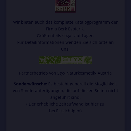
steht es jeder betroffenen Person frei, personenbezogene
Daten auch auf alternativen Wegen, beispielsweise telefonisch,
an uns zu übermitteln.
Wir bieten auch das komplette Katalogprogramm der
Firma Berk Esoterik.
Begriffsbestimmungen
Größtenteils sogar auf Lager.
Für Detailinformationen wenden Sie sich bitte an
Die Datenschutzerklärung beruht auf den Begrifflichkeiten, die
uns.
durch den Europäischen Richtlinien- und Verordnungsgeber
beim Erlass der Datenschutz-Grundverordnung (DS-GVO)
verwendet wurden. Unsere Datenschutzerklärung soll sowohl für
die Öffentlichkeit als auch für unsere Kunden und
Partnerbetrieb von Styx Naturkosmetik- Austria
Geschäftspartner einfach lesbar und verständlich sein. Um dies
Sonderwünsche:
Es besteht generell die Möglichkeit
zu gewährleisten, möchten wir vorab die verwendeten
von Sonderanfertigungen, die auf diesen Seiten nicht
Begrifflichkeiten erläutern.
angeführt sind.
( Der erhebliche Zeitaufwand ist hier zu
Wir verwenden in dieser Datenschutzerklärung unter anderem
berücksichtigen)
die folgenden Begriffe:
a) personenbezogene Daten